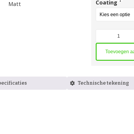
Coating
Rabat
Koppelstuk
aantal
Toevoegen a
ecificaties
Technische tekening