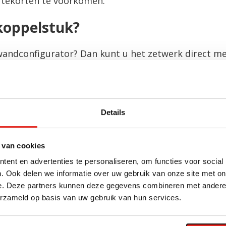
m tekorten te voorkomen.
koppelstuk?
wandconfigurator? Dan kunt u het zetwerk direct me
 andere producten? Neem dan contact op met onze v
ppelstuk.
Andere suggesties…
Details
Levertijd: 1-2 weken
Le
 van cookies
ent en advertenties te personaliseren, om functies voor social
. Ook delen we informatie over uw gebruik van onze site met on
e. Deze partners kunnen deze gegevens combineren met andere i
erzameld op basis van uw gebruik van hun services.