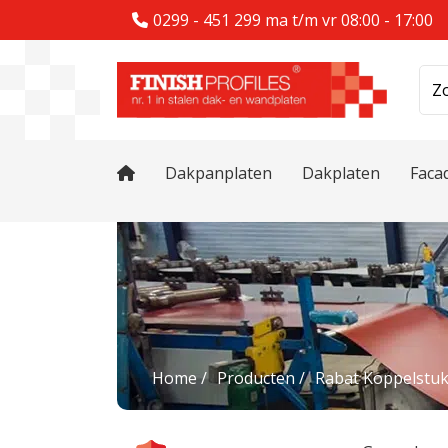
0299 - 451 299
ma t/m vr 08:00 - 17:00
Dakpanplaten
Dakplaten
Faca
Home
Producten
Rabat Koppelstu