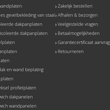
andplaten
Zakelijk bestellen
es gevelbekleding van staal
Afhalen & bezorgen
oleerde dakpanplaten
Veelgestelde vragen
ïsoleerde dakpanplaten
Betaalmogelijkheden
elplaten
Garantiecertificaat aanvra
anplaten
Retourneren
laten
dak en wand beplating
platen
ksel profielplaten
wich dakpanelen
wich wandpanelen