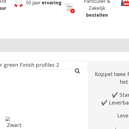
erd
Particulier &
50 jaar
ervaring
uur
Zakelijk
bestellen
Koppel twee 
het
✔️ Sta
✔️ Leverbaa
Leve