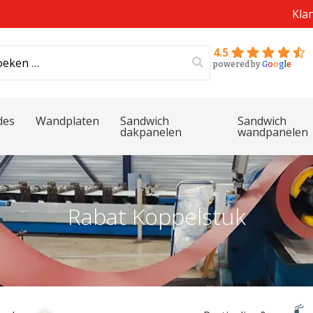
Kla
4.5
powered by
G
o
o
g
l
e
des
Wandplaten
Sandwich
Sandwich
dakpanelen
wandpanelen
Rabat Koppelstuk
k