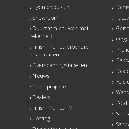
Eigen productie
Damw
Showroom
Facad
Duurzaam bouwen met
Geïs
zekerheid
Onge
Finish Profiles brochure
Profi
downloaden
Dakp
Overspanningstabellen
Dakp
Nieuws
Fels 
Onze projecten
Wand
Dealers
Potde
Finish Profiles TV
Sand
Coating
Sand
Tuinkantoor kopen