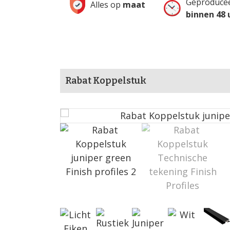
Snel geleverd
Geproduce
Alles op
maat
met garantie
binnen 48 
Rabat Koppelstuk