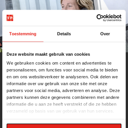
Toestemming
Details
Over
Deze website maakt gebruik van cookies
We gebruiken cookies om content en advertenties te
personaliseren, om functies voor social media te bieden
en om ons websiteverkeer te analyseren. Ook delen we
FINISH PROFILES
informatie over uw gebruik van onze site met onze
partners voor social media, adverteren en analyse. Deze
Over Finish Profiles
partners kunnen deze gegevens combineren met andere
Eigen productie
informatie die u aan ze heeft verstrekt of die ze hebben
verzameld op basis van uw gebruik van hun services.
Showroom
Duurzaam bouwen met zekerheid