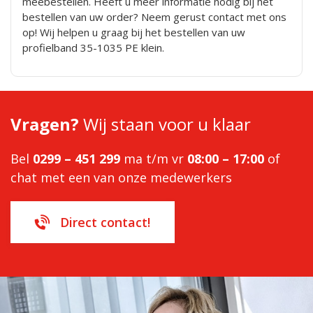
meebestellen. Heeft u meer informatie nodig bij het
bestellen van uw order? Neem gerust contact met ons
op! Wij helpen u graag bij het bestellen van uw
profielband 35-1035 PE klein.
Vragen?
Wij staan voor u klaar
Bel
0299 – 451 299
ma t/m vr
08:00 – 17:00
of
chat met een van onze medewerkers
Direct contact!