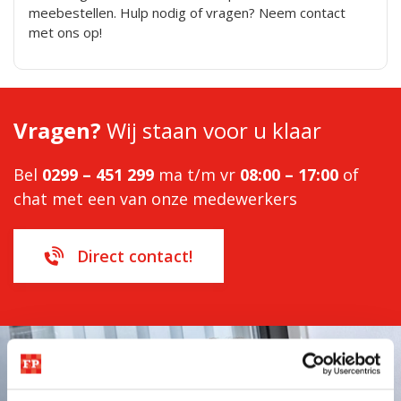
meebestellen. Hulp nodig of vragen? Neem contact
met ons op!
Vragen?
Wij staan voor u klaar
Bel
0299 – 451 299
ma t/m vr
08:00 – 17:00
of
chat met een van onze medewerkers
Direct contact!