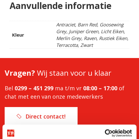
Aanvullende informatie
Antraciet, Barn Red, Goosewing
Grey, Juniper Green, Licht Eiken,
Kleur
Merlin Grey, Raven, Rustiek Eiken,
Terracotta, Zwart
Vragen?
Wij staan voor u klaar
Bel
0299 – 451 299
ma t/m vr
08:00 – 17:00
of
chat met een van onze medewerkers
Direct contact!