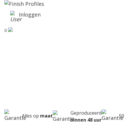
Inloggen
0
Overlapparker
Home
Producten
Overlapparker
Geproduceerd
Alles op
maat
50 j
binnen 48 uur