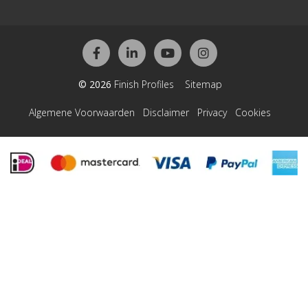
© 2026
Finish Profiles
Sitemap
Algemene Voorwaarden
Disclaimer
Privacy
Cookies