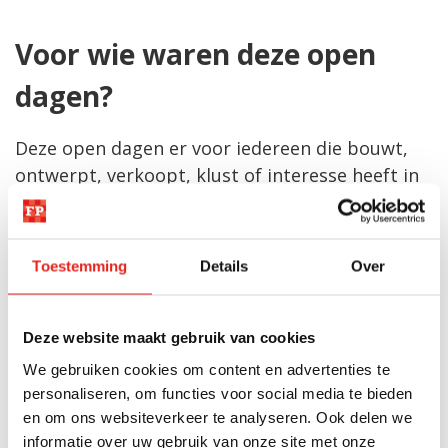
Voor wie waren deze open
dagen?
Deze open dagen er voor iedereen die bouwt,
ontwerpt, verkoopt, klust of interesse heeft in
bouwen met staal. Heeft u de open dagen
gemist? Bent u professional of particulier en
wilt u meer weten over onze producten? We
Toestemming
Details
Over
hebben een showroom die door de week
geopend is en op zaterdagmorgen.
Deze website maakt gebruik van cookies
We gebruiken cookies om content en advertenties te
personaliseren, om functies voor social media te bieden
en om ons websiteverkeer te analyseren. Ook delen we
informatie over uw gebruik van onze site met onze