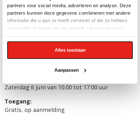
partners voor social media, adverteren en analyse. Deze
Praktische informatie
partners kunnen deze gegevens combineren met andere
informatie die u aan ze heeft verstrekt of die ze hebben
verzameld op basis van uw gebruik van hun services.
Locatie:
Finish Profiles Purmerend
Component 110
Alles toestaan
1446 WP Purmerend
Datum en tijden:
Aanpassen
Vrijdag 5 juni van 10.00 tot 17.00 uur
Zaterdag 6 juni van 10.00 tot 17.00 uur
Toegang:
Gratis, op aanmelding