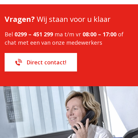
Vragen?
Wij staan voor u klaar
Bel
0299 – 451 299
ma t/m vr
08:00 – 17:00
of
chat met een van onze medewerkers
Direct contact!