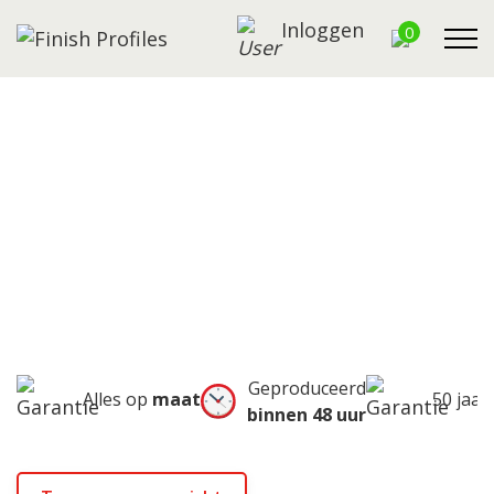
Inloggen
0
Wanneer kiest u voor
sandwichpanelen?
Home
Wanneer kiest u voor sandwichpanelen?
Geproduceerd
Alles op
maat
50 jaar
binnen 48 uur