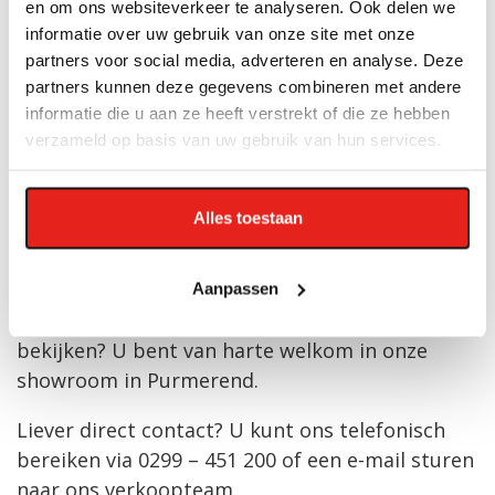
en om ons websiteverkeer te analyseren. Ook delen we
informatie over uw gebruik van onze site met onze
Bent u op zoek naar een praktische oplossing
partners voor social media, adverteren en analyse. Deze
voor geïsoleerde wanden of daken? Bekijk dan
partners kunnen deze gegevens combineren met andere
het assortiment
sandwichpanelen
van Finish
informatie die u aan ze heeft verstrekt of die ze hebben
Profiles en ontdek welke panelen het beste
verzameld op basis van uw gebruik van hun services.
passen bij uw project.
Heeft u vragen over de juiste panelen voor uw
Alles toestaan
situatie? Ons verkoopteam helpt u graag verder
met advies of een offerte op maat.
Aanpassen
Wilt u de panelen liever eerst in het echt
bekijken? U bent van harte welkom in onze
showroom
in Purmerend.
Liever direct contact? U kunt ons telefonisch
bereiken via
0299 – 451 200
of een
e-mail
sturen
naar ons verkoopteam.