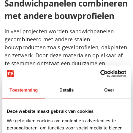
Sandwichpanelen combineren
met andere bouwprofielen
In veel projecten worden sandwichpanelen
gecombineerd met andere stalen
bouwproducten zoals gevelprofielen, dakplaten
en zetwerk. Door deze materialen op elkaar af
te stemmen ontstaat een duurzame en
technisch sterke gebouwschil.
Binnen het assortiment van Finish Profiles vindt
Toestemming
Details
Over
u verschillende soorten
sandwichpanelen
die
geschikt zijn voor uiteenlopende toepassingen.
Deze website maakt gebruik van cookies
Meer weten over
We gebruiken cookies om content en advertenties te
sandwichpanelen?
personaliseren, om functies voor social media te bieden