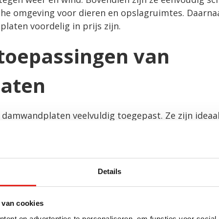
che omgeving voor dieren en opslagruimtes. Daarnaas
aten voordelig in prijs zijn.
 toepassingen van
aten
 damwandplaten veelvuldig toegepast. Ze zijn ideaa
en en opslagloodsen. Dankzij hun stevigheid kunnen
ware constructies nodig zijn. Damwand platen zijn l
uitgevoerd kan worden. Daarnaast zijn ze verkrijgba
ijven hun pand niet alleen praktisch, maar ook rep
Details
n het vergunningstraject mogelijkheden om aan even
 van cookies
ent en advertenties te personaliseren, om functies voor social