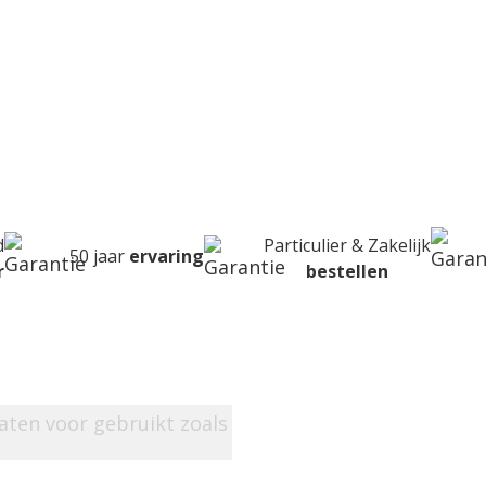
 worden damwandplaten toege
toegepast?
d
Particulier & Zakelijk
50 jaar
ervaring
r
bestellen