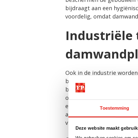
bijdraagt aan een hygiënis
voordelig, omdat damwandpl
Industriële
damwandpl
Ook in de industrie worden
bedrijfshallen, werkplaats
beschermen zonder dat er z
onderconstructie ook licht 
en coatings, waardoor bedr
Toestemming
afwerken. Het biedt ook i
voldoen.
Deze website maakt gebruik
We gebruiken cookies om cont