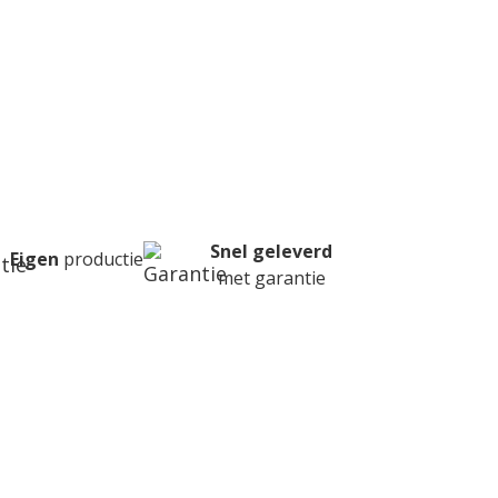
past?
Snel geleverd
Eigen
productie
met garantie