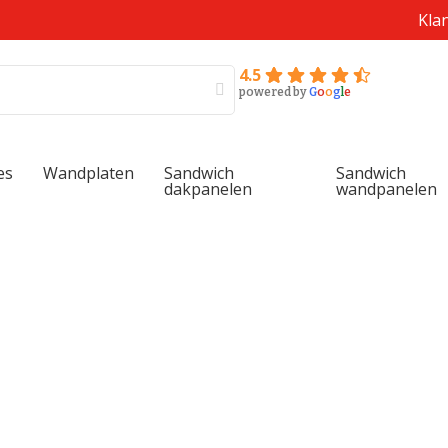
Kla
4.5
powered by
G
o
o
g
l
e
es
Wandplaten
Sandwich
Sandwich
dakpanelen
wandpanelen