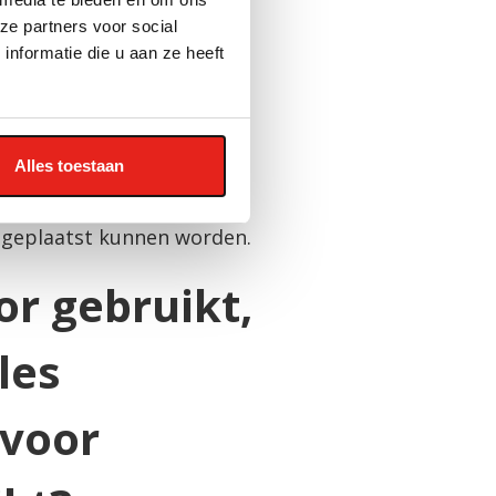
ze partners voor social
nformatie die u aan ze heeft
e bouwprojecten. Denk aan
Alles toestaan
t, eenvoudig te monteren en
s zijn damwandplaten
 geplaatst kunnen worden.
voor