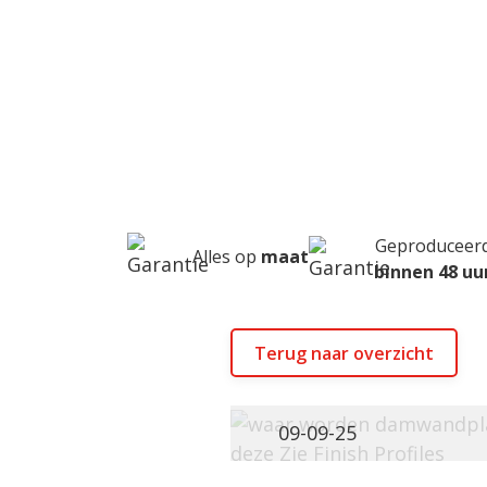
Waar
Home
Waar worden damwandplaten 
Geproduceer
Alles op
maat
binnen 48 uu
Terug naar overzicht
09-09-25