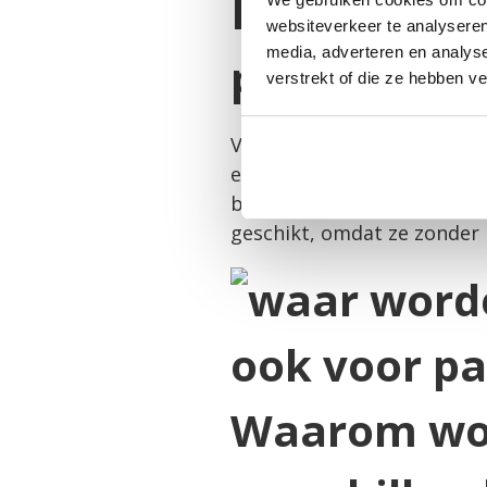
Damwandpla
websiteverkeer te analyseren
media, adverteren en analys
particulier
verstrekt of die ze hebben v
Voor particulieren zijn da
een tuinhuis, garage, schut
bieden langdurige bescher
geschikt, omdat ze zonder
Waarom wo