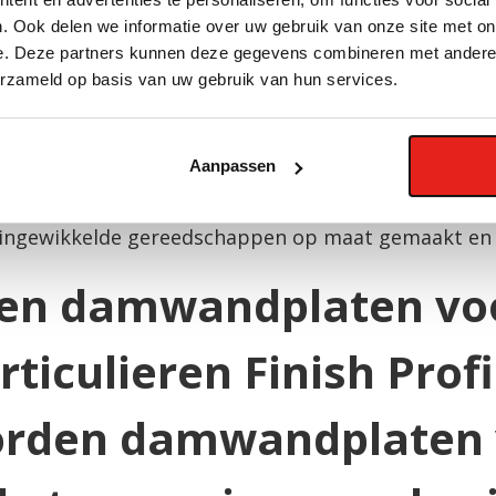
ten toepassingen bij
. Ook delen we informatie over uw gebruik van onze site met on
e. Deze partners kunnen deze gegevens combineren met andere i
en
erzameld op basis van uw gebruik van hun services.
mwandplaten ook een uitstekende keuze bij kleiner
Aanpassen
ting of overkapping. De platen zijn licht in gewich
ming tegen regen en wind. Ook voor doe-het-zelver
 ingewikkelde gereedschappen op maat gemaakt en
rden damwandplaten 