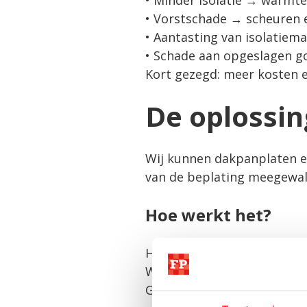
• Minder isolatie → warmte
• Vorstschade → scheuren e
• Aantasting van isolatiema
• Schade aan opgeslagen g
Kort gezegd: meer kosten 
De oplossin
Wij kunnen
dakpanplaten
van de beplating meegewal
Hoe werkt het?
Het vilt bestaat uit een sl
Wordt het warmer en is er v
Geen druppels. Geen schad