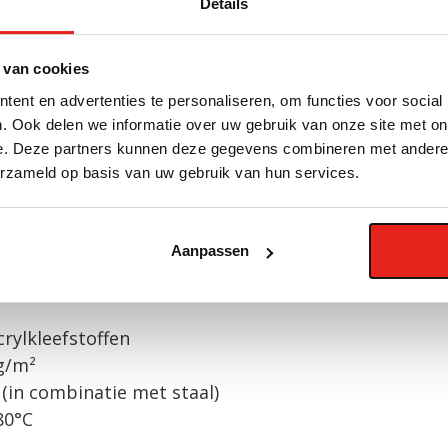
Details
 van cookies
?
ent en advertenties te personaliseren, om functies voor social
. Ook delen we informatie over uw gebruik van onze site met on
ndenswater
e. Deze partners kunnen deze gegevens combineren met andere i
w isolatie en goederen
erzameld op basis van uw gebruik van hun services.
der onderhoud
Aanpassen
chappen
crylkleefstoffen
g/m²
 (in combinatie met staal)
80°C