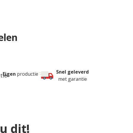
elen
Snel geleverd
Eigen
productie
met garantie
 dit!