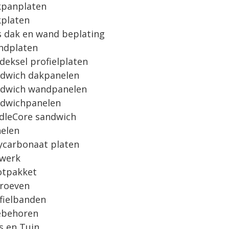
panplaten
platen
s dak en wand beplating
ndplaten
deksel profielplaten
dwich dakpanelen
dwich wandpanelen
dwichpanelen
dleCore sandwich
elen
ycarbonaat platen
werk
tpakket
roeven
fielbanden
ebehoren
s en Tuin