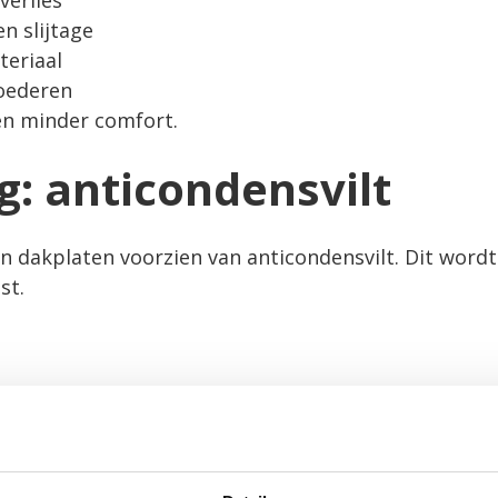
verlies
n slijtage
teriaal
oederen
en minder comfort.
g: anticondensvilt
en
dakplaten
voorzien van anticondensvilt. Dit wordt
st.
imme vezelstructuur die vocht opvangt.
entilatie? Dan geeft het vilt het vocht weer af als 
e.