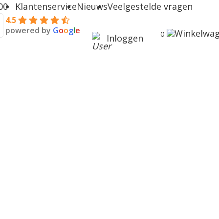
00
Klantenservice
Nieuws
Veelgestelde vragen
4.5
powered by
G
o
o
g
l
e
Winkelwa
0
Inloggen