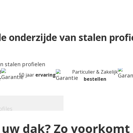
e onderzijde van stalen profi
n stalen profielen
d
Particulier & Zakelijk
50 jaar
ervaring
r
bestellen
uw dak? Zo voorkomt u