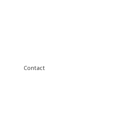
Contact
Component 110
1446 WP Purmerend
0299 - 451 200
info@finish-profiles.com
KVK: 36053467
BTW nr: NL807322428B01