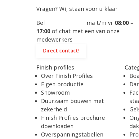
Vragen?
Wij staan voor u klaar
navigatie
Bel
0299 – 451 299
ma t/m vr
08:00 –
17:00
of chat met een van onze
medewerkers
Direct contact!
Finish profiles
Cate
Over Finish Profiles
Boa
Eigen productie
Da
Showroom
Fac
Duurzaam bouwen met
sta
zekerheid
Geï
Finish Profiles brochure
Ong
downloaden
dak
Overspanningstabellen
Pro