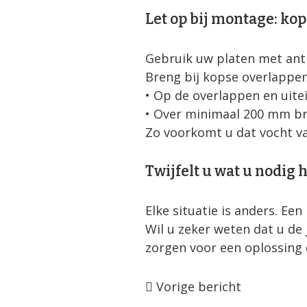
Let op bij montage: ko
Gebruik uw platen met anti
Breng bij kopse overlappen
• Op de overlappen en uit
• Over minimaal 200 mm b
Zo voorkomt u dat vocht v
Twijfelt u wat u nodig 
Elke situatie is anders. Ee
Wil u zeker weten dat u d
zorgen voor een oplossing 
Bericht
Vorige bericht