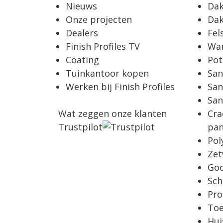
Nieuws
Dak
Onze projecten
Dak
Dealers
Fel
Finish Profiles TV
Wa
Coating
Pot
Tuinkantoor kopen
San
Werken bij Finish Profiles
San
San
Wat zeggen onze klanten
Cra
Trustpilot
pan
Pol
Zet
Goo
Sch
Pro
To
Hui