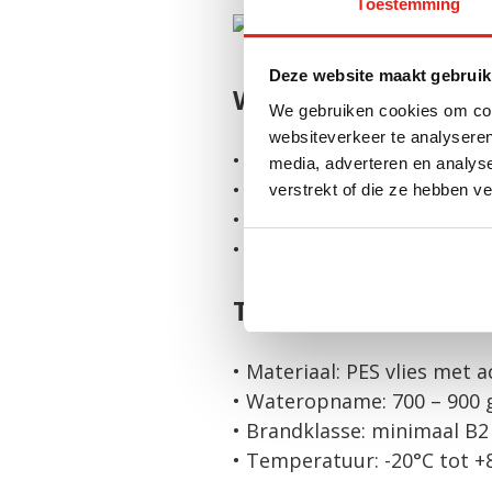
Toestemming
Deze website maakt gebruik
Wat levert het u op
We gebruiken cookies om cont
websiteverkeer te analyseren
• Geen neerdruppelend co
media, adverteren en analys
• Betere bescherming van u
verstrekt of die ze hebben v
• Extra geluidsdemping
• Duurzame oplossing zon
Technische eigens
• Materiaal: PES vlies met a
• Wateropname: 700 – 900 
• Brandklasse: minimaal B2
• Temperatuur: -20°C tot +